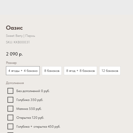
Оазис
Sweet Berry | Пермь
SKU:
KKB00031
2 090
р.
Размер
4 ягоды + 4 банана
8 бананов
8 ягод + 8 бананов
12 бананов
Дополнения
Без дополнений 0 руб.
Голубика 350 руб.
Малина 550 руб.
Открытка 120 руб.
Голубика + открытка 450 руб.