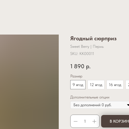
Ягодный сюрприз
Sweet Berry | Пермь
SKU:
KK00011
1 890
р.
Размер
9 ягод
12 ягод
16 ягод
Дополнительные опции
В КОРЗИ